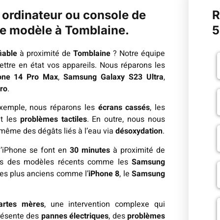
, ordinateur ou console de
R
 le modèle à Tomblaine.
5
iable
à proximité de
Tomblaine
? Notre équipe
ettre en état vos appareils. Nous réparons les
one 14 Pro Max
,
Samsung Galaxy S23 Ultra
,
ro
.
exemple, nous réparons les
écrans cassés
, les
t les
problèmes tactiles
. En outre, nous nous
t même des dégâts liés à l’eau via
désoxydation
.
d’iPhone se font en
30 minutes
à proximité de
rons des modèles récents comme les
Samsung
es plus anciens comme l’
iPhone 8
, le
Samsung
artes mères
, une intervention complexe qui
présente des
pannes électriques
, des
problèmes