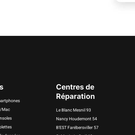
s
Centres de
Réparation
martphones
C/Mac
Le Blanc Mesnil 93
nsoles
Nancy Houdemont 54
lettes
B'EST Farébersviller 57