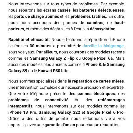
Nous intervenons sur tous types de problèmes. Par exemple,
nous réparons les
écrans cassés
, les
batteries défectueuses
,
les
ports de charge abîmés
et les
problèmes tactiles
. En outre,
nous nous occupons des pannes de
caméras
, de
haut-
parleurs
, et même des dégâts liés à l’eau via
désoxydation
.
Rapidité et efficacité
: Nous effectuons la réparation d’iPhone
se font en
30 minutes
à proximité de
Jarville-la-Malgrange
,
sous vos yeux. Par ailleurs, nous couvrons des modèles récents
comme les
Samsung Galaxy Z Flip
ou
Google Pixel 6a
. Mais
aussi des modèles plus anciens comme l’
iPhone 8
, le
Samsung
Galaxy S9
ou le
Huawei P30 Lite
.
Nous sommes spécialisés dans la
réparation de cartes mères
,
une intervention complexe qui nécessite précision et expertise.
Que votre téléphone présente des
pannes électriques
, des
problèmes de connectivité
ou des
redémarrages
intempestifs
, nous intervenons sur des modèles comme les
iPhone 13 Pro
,
Samsung Galaxy S22
et
Google Pixel 6 Pro
.
Grâce à des outils de pointe, nous redonnons vie à vos
appareils, avec une
garantie d’un an
pour chaque réparation.