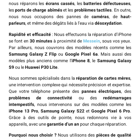
nous réparons les
écrans cassés
, les
batteries défectueuses
,
les
ports de charge abîmés
et les
problèmes tactiles
. En outre,
nous nous occupons des pannes de
caméras
, de
haut-
parleurs
, et même des dégâts liés à l’eau via
désoxydation
.
Rapidité et efficacité
: Nous effectuons la réparation d’iPhone
se font en
30 minutes
à proximité de
Messein
, sous vos yeux.
Par ailleurs, nous couvrons des modèles récents comme les
Samsung Galaxy Z Flip
ou
Google Pixel 6a
. Mais aussi des
modèles plus anciens comme l’
iPhone 8
, le
Samsung Galaxy
S9
ou le
Huawei P30 Lite
.
Nous sommes spécialisés dans la
réparation de cartes mères
,
une intervention complexe qui nécessite précision et expertise.
Que votre téléphone présente des
pannes électriques
, des
problèmes de connectivité
ou des
redémarrages
intempestifs
, nous intervenons sur des modèles comme les
iPhone 13 Pro
,
Samsung Galaxy S22
et
Google Pixel 6 Pro
.
Grâce à des outils de pointe, nous redonnons vie à vos
appareils, avec une
garantie d’un an
pour chaque réparation.
Pourquoi nous choisir ?
Nous utilisons des
pièces de qualité