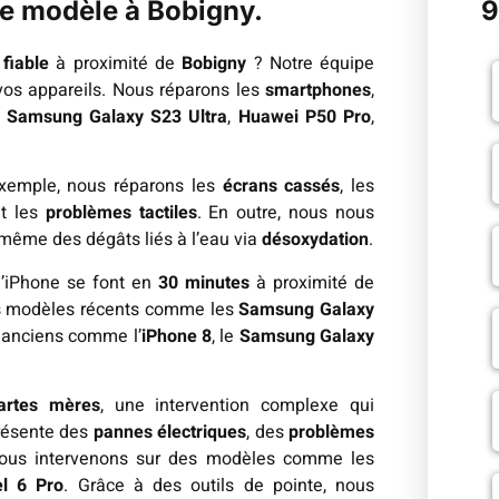
 le modèle à Bobigny.
9
fiable
à proximité de
Bobigny
? Notre équipe
 vos appareils. Nous réparons les
smartphones
,
,
Samsung Galaxy S23 Ultra
,
Huawei P50 Pro
,
exemple, nous réparons les
écrans cassés
, les
t les
problèmes tactiles
. En outre, nous nous
t même des dégâts liés à l’eau via
désoxydation
.
d’iPhone se font en
30 minutes
à proximité de
des modèles récents comme les
Samsung Galaxy
 anciens comme l’
iPhone 8
, le
Samsung Galaxy
artes mères
, une intervention complexe qui
présente des
pannes électriques
, des
problèmes
nous intervenons sur des modèles comme les
el 6 Pro
. Grâce à des outils de pointe, nous