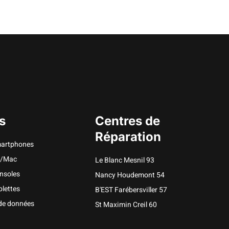
s
Centres de
Réparation
martphones
C/Mac
Le Blanc Mesnil 93
nsoles
Nancy Houdemont 54
lettes
B'EST Farébersviller 57
de données
St Maximin Creil 60