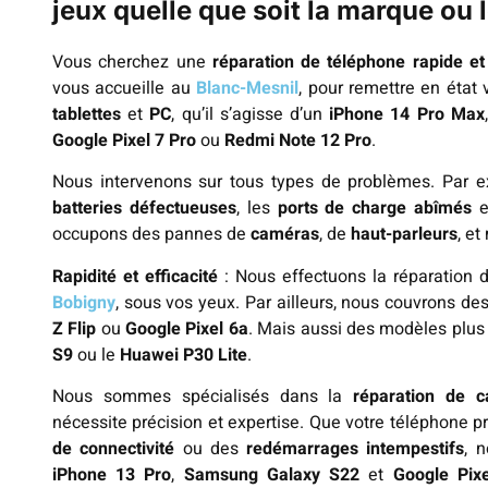
jeux quelle que soit la marque ou
Vous cherchez une
réparation de téléphone rapide et 
vous accueille au
Blanc-Mesnil
, pour remettre en état
tablettes
et
PC
, qu’il s’agisse d’un
iPhone 14 Pro Max
Google Pixel 7 Pro
ou
Redmi Note 12 Pro
.
Nous intervenons sur tous types de problèmes. Par 
batteries défectueuses
, les
ports de charge abîmés
e
occupons des pannes de
caméras
, de
haut-parleurs
, e
Rapidité et efficacité
: Nous effectuons la réparation 
Bobigny
, sous vos yeux. Par ailleurs, nous couvrons 
Z Flip
ou
Google Pixel 6a
. Mais aussi des modèles plus
S9
ou le
Huawei P30 Lite
.
Nous sommes spécialisés dans la
réparation de c
nécessite précision et expertise. Que votre téléphone 
de connectivité
ou des
redémarrages intempestifs
, 
iPhone 13 Pro
,
Samsung Galaxy S22
et
Google Pix