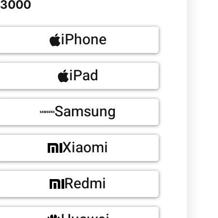
3000
iPhone
iPad
Samsung
Xiaomi
Redmi